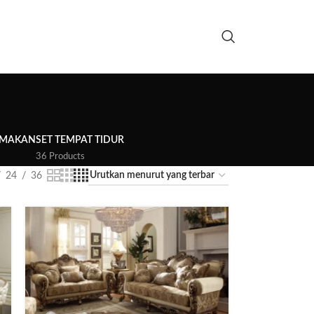
 MAKAN
SET TEMPAT TIDUR
s
36 Products
24
36