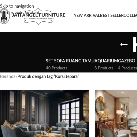
Skip to navigation
Skip to main content
NEW ARRIVAL
BEST SELLER
COLLE
SET SOFA RUANG TAMU
AQUARIUM
GAZEBO
40 Products
8 Products
4 Products
Beranda
/
Produk dengan tag “Kursi Jepara”