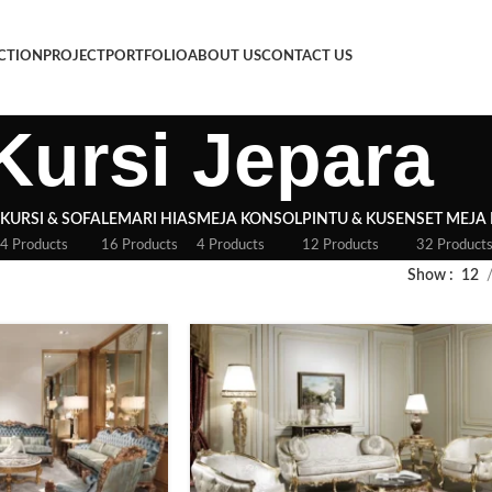
CTION
PROJECT
PORTFOLIO
ABOUT US
CONTACT US
Kursi Jepara
KURSI & SOFA
LEMARI HIAS
MEJA KONSOL
PINTU & KUSEN
SET MEJA
4 Products
16 Products
4 Products
12 Products
32 Product
Show
12