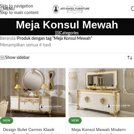
Skip to navigation
MENU
Skip to main content
Meja Konsul Mewah
Categories
Beranda
/
Produk dengan tag “Meja Konsul Mewah”
Menampilkan semua 4 hasil
Show sidebar
NEW
NEW
Design Bufet Cermin Klasik
Meja Konsol Mewah Modern