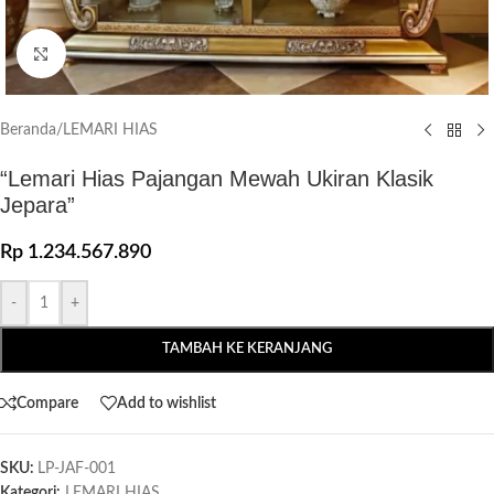
Click to enlarge
Beranda
/
LEMARI HIAS
“Lemari Hias Pajangan Mewah Ukiran Klasik
Jepara”
Rp
1.234.567.890
-
+
TAMBAH KE KERANJANG
Compare
Add to wishlist
SKU:
LP-JAF-001
Kategori:
LEMARI HIAS