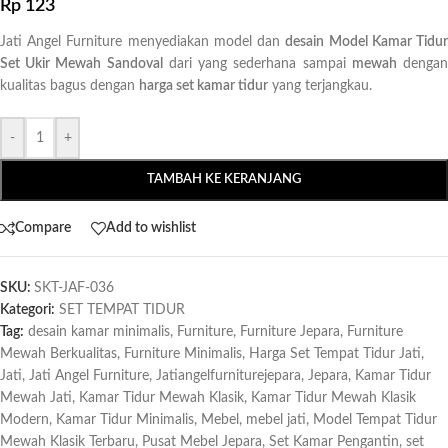
Rp
123
Jati Angel Furniture menyediakan model dan
desain Model Kamar Tidu
Set Ukir Mewah Sandoval
dari yang sederhana sampai
mewah
denga
kualitas bagus dengan
harga set kamar tidur
yang terjangkau.
-
+
TAMBAH KE KERANJANG
Compare
Add to wishlist
SKU:
SKT-JAF-036
Kategori:
SET TEMPAT TIDUR
Tag:
desain kamar minimalis
,
Furniture
,
Furniture Jepara
,
Furniture
Mewah Berkualitas
,
Furniture Minimalis
,
Harga Set Tempat Tidur Jati
,
Jati
,
Jati Angel Furniture
,
Jatiangelfurniturejepara
,
Jepara
,
Kamar Tidur
Mewah Jati
,
Kamar Tidur Mewah Klasik
,
Kamar Tidur Mewah Klasik
Modern
,
Kamar Tidur Minimalis
,
Mebel
,
mebel jati
,
Model Tempat Tidur
Mewah Klasik Terbaru
,
Pusat Mebel Jepara
,
Set Kamar Pengantin
,
set