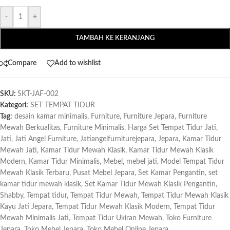
-
+
TAMBAH KE KERANJANG
Compare
Add to wishlist
SKU:
SKT-JAF-002
Kategori:
SET TEMPAT TIDUR
Tag:
desain kamar minimalis
,
Furniture
,
Furniture Jepara
,
Furniture
Mewah Berkualitas
,
Furniture Minimalis
,
Harga Set Tempat Tidur Jati
,
Jati
,
Jati Angel Furniture
,
Jatiangelfurniturejepara
,
Jepara
,
Kamar Tidur
Mewah Jati
,
Kamar Tidur Mewah Klasik
,
Kamar Tidur Mewah Klasik
Modern
,
Kamar Tidur Minimalis
,
Mebel
,
mebel jati
,
Model Tempat Tidur
Mewah Klasik Terbaru
,
Pusat Mebel Jepara
,
Set Kamar Pengantin
,
set
kamar tidur mewah klasik
,
Set Kamar Tidur Mewah Klasik Pengantin
,
Shabby
,
Tempat tidur
,
Tempat Tidur Mewah
,
Tempat Tidur Mewah Klasik
Kayu Jati Jepara
,
Tempat Tidur Mewah Klasik Modern
,
Tempat Tidur
Mewah Minimalis Jati
,
Tempat Tidur Ukiran Mewah
,
Toko Furniture
Jepara
,
Toko Mebel Jepara
,
Toko Mebel Online Jepara