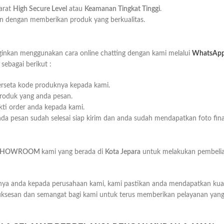
arat
H
igh Secure Level
atau
K
eamanan Tingkat Tinggi
.
 dengan memberikan produk yang berkualitas.
ginkan menggunakan cara online chatting dengan kami melalui
WhatsAp
ebagai berikut :
berseta kode produknya kepada kami.
produk yang anda pesan.
kti order anda kepada kami.
a pesan sudah selesai siap kirim dan anda sudah mendapatkan foto final
SHOWROOM
kami yang berada di
Kota Jepara
untuk melakukan pembelia
a anda kepada perusahaan kami, kami pastikan anda mendapatkan kualit
uksesan dan semangat bagi kami untuk terus memberikan pelayanan yang