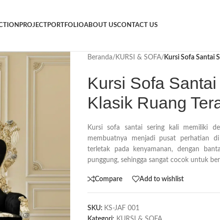
CTION
PROJECT
PORTFOLIO
ABOUT US
CONTACT US
Beranda
/
KURSI & SOFA
/
Kursi Sofa Santai 
Kursi Sofa Santai
Klasik Ruang Ter
Kursi sofa santai sering kali memiliki 
membuatnya menjadi pusat perhatian di
terletak pada kenyamanan, dengan ban
punggung, sehingga sangat cocok untuk bers
Compare
Add to wishlist
SKU:
KS-JAF 001
Kategori:
KURSI & SOFA