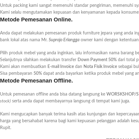
Untuk packing kami sangat memenuhi standar pengiriman, memenuhi sy
Kami selalu mengutamakan kepuasan dan kenyamanan kepada konsumen
Metode Pemesanan Online.
Anda dapat melakukan pemesanan produk furniture jepara yang anda in
bank lokal atas nama Mr.
Suprojo Erlangga
owner kami dengan ketentuan s
Pilih produk mebel yang anda inginkan, lalu informasikan nama barang 
Selanjutnya silahkan melakukan transfer
D
own Payment 50%
dari total 
Kami akan membuatkan
E
-mail Invoice
dan
N
ota Fisik Invoice
sebagai bu
Sisa pembayaran
50%
dapat anda bayarkan ketika produk mebel yang and
Metode Pemesanan Offline.
Untuk pemesanan offline anda bisa datang langsung ke
WORSKSHOP/
stock)
serta anda dapat membayarnya langsung di tempat kami juga.
Kami mengucapkan banyak terima kasih atas kunjungan dan kepercayaany
harga yang bersahabat karena bagi kami kepuasan pelanggan adalah kes
Rupit.