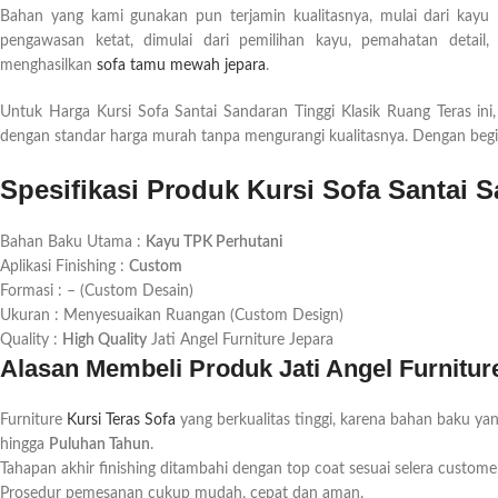
Bahan yang kami gunakan pun terjamin kualitasnya, mulai dari kayu
pengawasan ketat, dimulai dari pemilihan kayu, pemahatan detail,
menghasilkan
sofa tamu mewah jepara
.
Untuk Harga Kursi Sofa Santai Sandaran Tinggi Klasik Ruang Teras ini
dengan standar harga murah tanpa mengurangi kualitasnya. Dengan begi
Spesifikasi Produk Kursi Sofa Santai 
Bahan Baku Utama :
Kayu TPK Perhutani
Aplikasi Finishing :
Custom
Formasi : – (Custom Desain)
Ukuran : Menyesuaikan Ruangan (Custom Design)
Quality :
High Quality
Jati Angel Furniture Jepara
Alasan Membeli Produk Jati Angel Furnitur
Furniture
Kursi Teras Sofa
yang berkualitas tinggi, karena bahan baku ya
hingga
Puluhan Tahun
.
Tahapan akhir finishing ditambahi dengan top coat sesuai selera custo
Prosedur pemesanan cukup mudah, cepat dan aman.