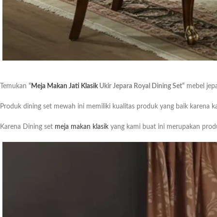
Temukan
“
Meja Makan Jati Klasik
Ukir Jepara Royal Dining Set“
mebel jepa
Produk dining set mewah ini memiliki kualitas produk yang baik karen
Karena Dining set
meja makan klasik
yang kami buat ini merupakan produ