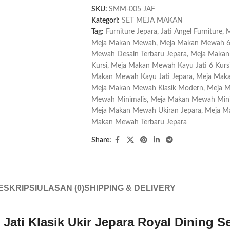
SKU:
SMM-005 JAF
Kategori:
SET MEJA MAKAN
Tag:
Furniture Jepara
,
Jati Angel Furniture
,
M
Meja Makan Mewah
,
Meja Makan Mewah 6 
Mewah Desain Terbaru Jepara
,
Meja Makan
Kursi
,
Meja Makan Mewah Kayu Jati 6 Kurs
Makan Mewah Kayu Jati Jepara
,
Meja Maka
Meja Makan Mewah Klasik Modern
,
Meja M
Mewah Minimalis
,
Meja Makan Mewah Minim
Meja Makan Mewah Ukiran Jepara
,
Meja Ma
Makan Mewah Terbaru Jepara
Share:
ESKRIPSI
ULASAN (0)
SHIPPING & DELIVERY
Jati Klasik Ukir Jepara Royal Dining S