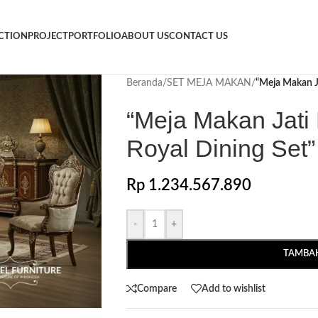
CTION
PROJECT
PORTFOLIO
ABOUT US
CONTACT US
Beranda
/
SET MEJA MAKAN
/
“Meja Makan Ja
“Meja Makan Jati 
Royal Dining Set”
Rp
1.234.567.890
-
+
TAMBAH
Compare
Add to wishlist