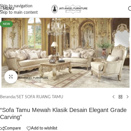
Skip to navigation
MENU
Skip to main content
NEW
Click to enlarge
Beranda
/
SET SOFA RUANG TAMU
“Sofa Tamu Mewah Klasik Desain Elegant Grade
Carving”
Compare
Add to wishlist