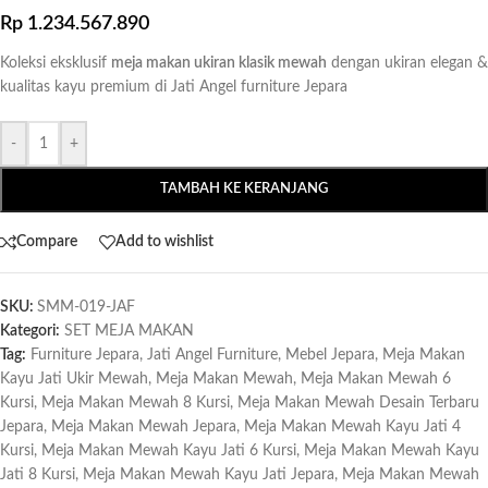
Rp
1.234.567.890
Koleksi eksklusif
meja makan ukiran klasik mewah
dengan ukiran elegan &
kualitas kayu premium di Jati Angel furniture Jepara
-
+
TAMBAH KE KERANJANG
Compare
Add to wishlist
SKU:
SMM-019-JAF
Kategori:
SET MEJA MAKAN
Tag:
Furniture Jepara
,
Jati Angel Furniture
,
Mebel Jepara
,
Meja Makan
Kayu Jati Ukir Mewah
,
Meja Makan Mewah
,
Meja Makan Mewah 6
Kursi
,
Meja Makan Mewah 8 Kursi
,
Meja Makan Mewah Desain Terbaru
Jepara
,
Meja Makan Mewah Jepara
,
Meja Makan Mewah Kayu Jati 4
Kursi
,
Meja Makan Mewah Kayu Jati 6 Kursi
,
Meja Makan Mewah Kayu
Jati 8 Kursi
,
Meja Makan Mewah Kayu Jati Jepara
,
Meja Makan Mewah