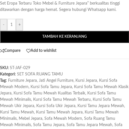
Set Eropa Terbaru Toko Mebel & Furniture Jepara” berkualitas tinggi
ditawarkan dengan harga hemat. Segera hubungi Whatsapp kami.
-
+
TAMBAH KE KERANJANG
Compare
Add to wishlist
SKU:
ST-JAF-029
Kategori:
SET SOFA RUANG TAMU
Tag:
Furniture Jepara
,
Jati Angel Furniture
,
Kursi Jepara
,
Kursi Sofa
Mewah Modern
,
Kursi Sofa Tamu Jepara
,
Kursi Sofa Tamu Mewah Klasik
Jepara
,
Kursi Sofa Tamu Mewah Kualitas Terbaik
,
Kursi Sofa Tamu
Mewah Minimalis
,
Kursi Sofa Tamu Mewah Terbaru
,
Kursi Sofa Tamu
Mewah Ukir Jepara
,
Kursi Sofa Ukir Jepara
,
Kursi Tamu Jepara Mewah
,
Kursi Tamu Mewah
,
Kursi Tamu Mewah Jepara
,
Kursi Tamu Mewah
Minimalis
,
Mebel Jepara
,
Sofa Mewah Modern
,
Sofa Ruang Tamu
Mewah Minimalis
,
Sofa Tamu Jepara
,
Sofa Tamu Jepara Mewah
,
Sofa